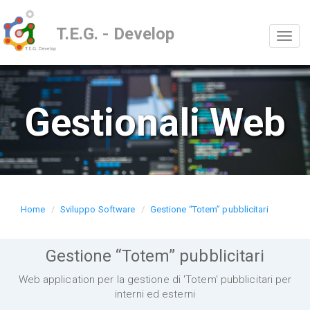
T.E.G. - Develop
Toggl
naviga
Gestionali Web
Home
Sviluppo Software
Gestione “Totem” pubblicitari
Gestione “Totem” pubblicitari
Web application per la gestione di 'Totem' pubblicitari per
interni ed esterni